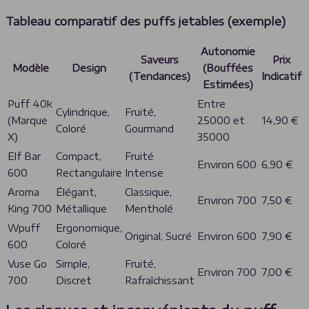
Tableau comparatif des puffs jetables (exemple)
Autonomie
Saveurs
Prix
Modèle
Design
(Bouffées
(Tendances)
Indicatif
Estimées)
Puff 40k
Entre
Cylindrique,
Fruité,
(Marque
25000 et
14,90 €
Coloré
Gourmand
X)
35000
Elf Bar
Compact,
Fruité
Environ 600
6,90 €
600
Rectangulaire
Intense
Aroma
Élégant,
Classique,
Environ 700
7,50 €
King 700
Métallique
Mentholé
Wpuff
Ergonomique,
Original, Sucré
Environ 600
7,90 €
600
Coloré
Vuse Go
Simple,
Fruité,
Environ 700
7,00 €
700
Discret
Rafraîchissant