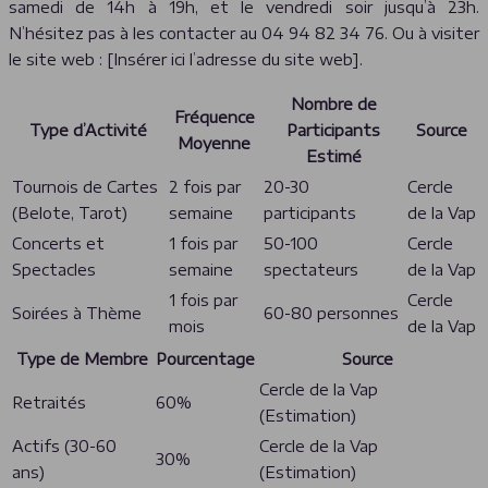
samedi de 14h à 19h, et le vendredi soir jusqu’à 23h.
N’hésitez pas à les contacter au 04 94 82 34 76. Ou à visiter
le site web : [Insérer ici l’adresse du site web].
Nombre de
Fréquence
Type d’Activité
Participants
Source
Moyenne
Estimé
Tournois de Cartes
2 fois par
20-30
Cercle
(Belote, Tarot)
semaine
participants
de la Vap
Concerts et
1 fois par
50-100
Cercle
Spectacles
semaine
spectateurs
de la Vap
1 fois par
Cercle
Soirées à Thème
60-80 personnes
mois
de la Vap
Type de Membre
Pourcentage
Source
Cercle de la Vap
Retraités
60%
(Estimation)
Actifs (30-60
Cercle de la Vap
30%
ans)
(Estimation)